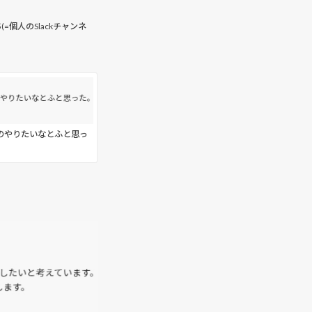
s
(=個人のSlackチャンネ
のやりたいなとふと思っ