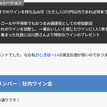
ュレーション
0円までのワインを持ち込み可（ただし3,000円以内であれば何本
ルコールや不得意でもおつまみ調達役としての参加歓迎
ぞれのワインを試飲し、一番おいしいと感じたワインに1人1票
く集まった社員には川西さんより特別なワインのプレゼント
ベントでした。なお私
ひじきぼーい
は滅法お酒が弱いのでおつ
。
メンバー｜社内ワイン会
の通りです！