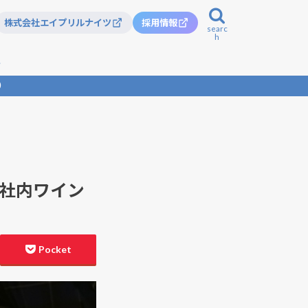
株式会社エイプリルナイツ
採用情報
searc
h
記
）
ルフール
！社内ワイン
Pocket