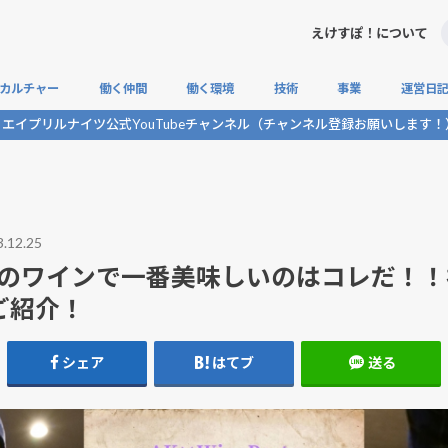
えけすぽ！について
カルチャー
働く仲間
働く環境
技術
事業
運営日
エイプリルナイツ公式YouTubeチャンネル（チャンネル登録お願いします！
社内交流
帰社日
プライベートの集い
企業交流
社員インタビュー
対談
社内アンケート
社内制度
福利厚生
組織
生成AI
社内開発
Tips
自社開発
ゲームイベント
ネタ
エイプリ
.12.25
以内のワインで一番美味しいのはコレだ！
ご紹介！
シェア
はてブ
送る