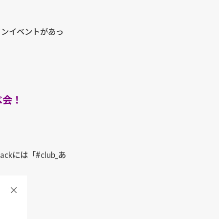
インイベントがあっ
べ会！
には「#club_あ