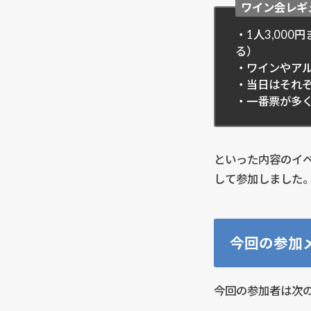
ワイン会レギ
・1人3,00
る）
・ワインやア
・当日はそれ
・一番票が多
といった内容のイ
して参加しました
今回の参加
今回の参加者は次