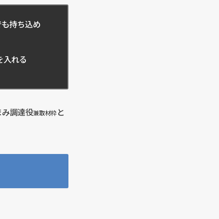
でも持ち込め
を入れる
まみ調達役
と
兼取材枠