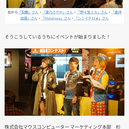
左から
「梨蘭」さん
・
「夏乃さやか」さん
・
「野々宮ミカ」さん
・
「倉持
由香」さん
・
「Melofovia」さん
・
「シンイチロォ」さん
そうこうしているうちにイベントが始まりました！
株式会社マウスコンピューター マーケティング本部 杉