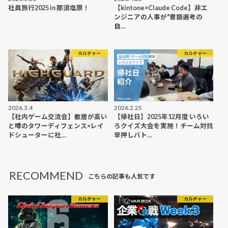
社員旅行2025 in 那須塩原！
【kintone×Claude Code】非エ
ンジニアの人事が"書類選考の
自…
カルチャー
カルチャー
2026.3.4
2026.2.25
【社内ゲーム交流会】敷居が高い
【帰社日】2025年12月度 いろい
と噂のタワーディフェンス×レイ
ろクイズ大会を実施！チーム対抗
ドシューターに社…
早押しバト…
RECOMMEND
こちらの記事も人気です
カルチャー
カルチャー