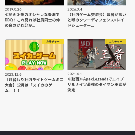
2019.8.26
2026.3.4
≪動画≫夜のオシャレな豊洲で
【社内ゲーム交流会】敷居が高い
BBQ！これ見れば社員同士の仲
と噂のタワーディフェンス×レイ
の良さが丸分か…
ドシューター…
カルチャー
カルチャー
2021.6.1
2023.12.6
≪動画≫ApexLegendsでエイプ
【月替わり社内ライトゲームミニ
リルナイツ最強のタイマン王者が
大会】12月は「スイカのゲー
決定…
ム」！！