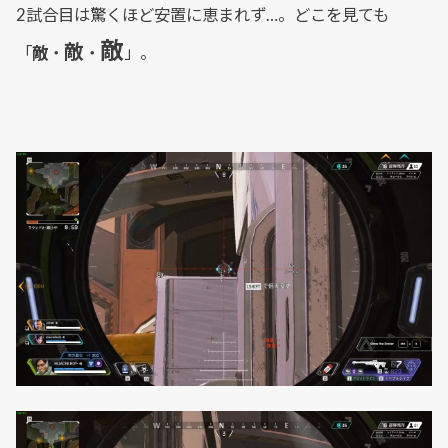
2試合目は驚くほど安置に恵まれず…。どこを見ても
敵
敵
「
敵
・
・
」。