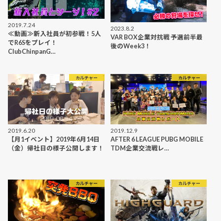
2019.7.24
2023.8.2
≪動画≫新入社員が初参戦！5人
VAR BOX企業対抗戦 予選前半最
でR6Sをプレイ！
後のWeek3！
ClubChinpanG…
カルチャー
カルチャー
2019.6.20
2019.12.9
【月1イベント】2019年6月14日
AFTER 6 LEAGUE PUBG MOBILE
（金）帰社日の様子公開します！
TDM企業交流戦レ…
カルチャー
カルチャー