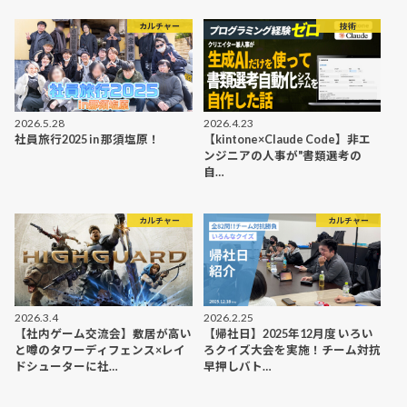
カルチャー
技術
2026.5.28
2026.4.23
社員旅行2025 in 那須塩原！
【kintone×Claude Code】非エ
ンジニアの人事が"書類選考の
自…
カルチャー
カルチャー
2026.3.4
2026.2.25
【社内ゲーム交流会】敷居が高い
【帰社日】2025年12月度 いろい
と噂のタワーディフェンス×レイ
ろクイズ大会を実施！チーム対抗
ドシューターに社…
早押しバト…