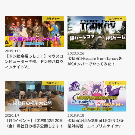
カルチャー
カルチャー
2019.11.5
2023.5.26
【ドン勝余裕っしょ！】マウスコ
≪動画≫Escape from Tarcovを
ンピューター主催。ドン勝ハロウ
AKメンバーでやってみた！
ィンナイトV…
カルチャー
カルチャー
2020.1.9
2019.9.18
【月1イベント】2019年12月20日
≪動画≫LEAGUE of LEGENDS企
（金）帰社日の様子公開します！
業対抗戦 エイプリルナイツv…