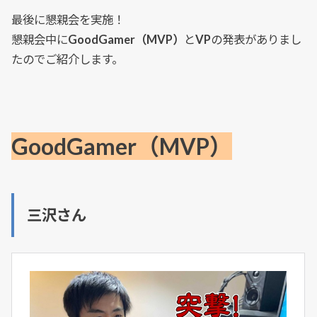
最後に懇親会を実施！
懇親会中に
GoodGamer（MVP）
と
VP
の発表がありまし
たのでご紹介します。
GoodGamer（MVP）
三沢さん