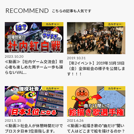
RECOMMEND
こちらの記事も人気です
カルチャー
カルチャー
2023.10.20
2019.10.31
≪動画≫【社内ゲーム交流会】初
【年2イベント】2019年10月18日
心者も楽しめた両チーム一歩も譲
（金）全体総会の様子を公開しま
らないVAL…
す！！！
カルチャー
カルチャー
2021.5.15
2021.6.26
≪動画≫社会人が休憩時間だけで
≪動画≫絵描き歌の"曲だけ"聞い
ブロスタ日本1位目指します。
て人はどこまで絵を描けるのか？