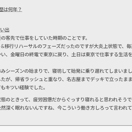
働歴は何年？
思い出
阪の客先で仕事をしていた時期のことです。
ト&移行リハーサルのフェーズだったのですが大炎上状態で、毎
かい、金曜日の終電で東京に戻り、土日は東京で仕事する生活
休みシーズンの始まりで、寝坊して始発に乗り遅れてしまいまし
したが、帰省ラッシュと重なり、名古屋までデッキで立ったま
てもキツい経験でした。
状態のときって、疲労困憊だからぐっすり寝れると思われそうで
全然深く眠れないんですね、今こういう働き方しろって言われて