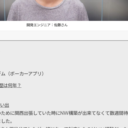
開発エンジニア：佐藤さん
ム
デム（ポーカーアプリ）
働歴は何年？
思い出
のために関西出張していた時にNW構築が出来てなくて数週間
ました。