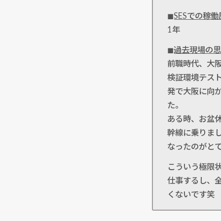
◼︎SESでの稼
1年
◼︎過去現場の
前職時代、大
検証環境テス
発で大阪に向
た。
ある時、お盆
幹線に乗りま
なったのがと
こういう極限
仕事するし、
くないです笑