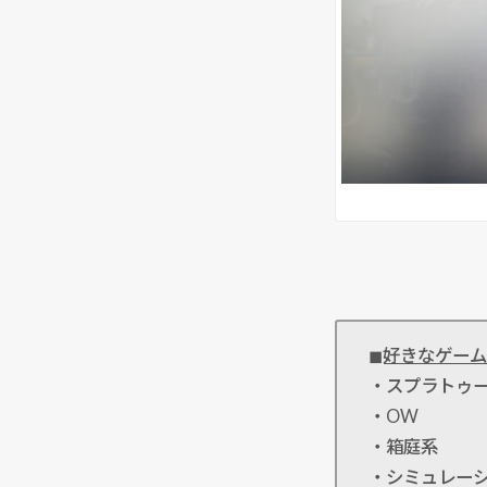
◼︎好きなゲー
・スプラトゥ
・OW
・箱庭系
・シミュレー