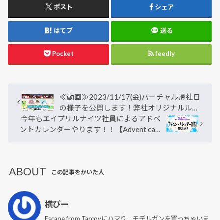
ポスト
シェア
はてブ
送る
Pocket
feedly
≪動画≫2023/11/17(金)バーチャル帰社日
の様子を公開します！弊社オリジナルルー
今年もエイプリルナイツ社員によるアドベ
ルのitoをプレイ！【社内交流】
ントカレンダーやります！！【Advent cale
ndar】
ABOUT
この記事をかいた人
横ぴー
Escape from Tarcovにハマり、モデルガンを買っちゃいま