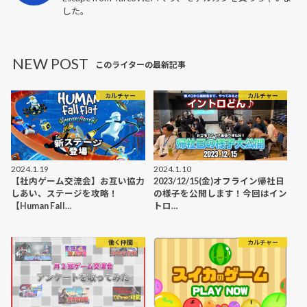
した。
NEW POST
このライターの最新記事
カルチャー
カルチャー
2024.1.19
2024.1.10
【社内ゲーム交流会】お互い協力
2023/12/15(金)オフライン帰社日
しあい、ステージを攻略！
の様子を公開します！今回はイン
【Human Fall…
トロ…
働く仲間
カルチャー