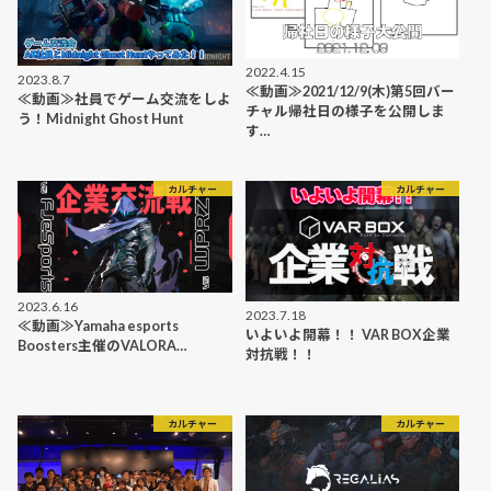
2022.4.15
2023.8.7
≪動画≫2021/12/9(木)第5回バー
≪動画≫社員でゲーム交流をしよ
チャル帰社日の様子を公開しま
う！Midnight Ghost Hunt
す…
カルチャー
カルチャー
2023.6.16
2023.7.18
≪動画≫Yamaha esports
いよいよ開幕！！ VAR BOX企業
Boosters主催のVALORA…
対抗戦！！
カルチャー
カルチャー