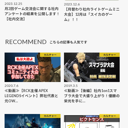
2023.12.25
2023.12.6
月2回ゲーム交流会に関する社内
【月替わり社内ライトゲームミニ
アンケートの結果を公開します！
大会】12月は「スイカのゲー
【社内交流】
ム」！！
RECOMMEND
こちらの記事も人気です
カルチャー
カルチャー
2020.7.6
2019.3.5
≪動画≫【RCK主催 APEX
≪動画≫【後編】社内1on1スマ
LEGENDSイベント】弊社代表と
ブラ大会で大盛り上がり！優勝の
元OW…
栄光を手に…
カルチャー
カルチャー