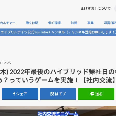
えけすぽ！について
カルチャー
働く仲間
働く環境
技術
事業
運営日
エイプリルナイツ公式YouTubeチャンネル（チャンネル登録お願いします！
社内交流
帰社日
プライベートの集い
企業交流
社員インタビュー
対談
社内アンケート
社内制度
福利厚生
組織
生成AI
社内開発
Tips
自社開発
ゲームイベント
ネタ
エイプリ
.12.25
/22(木) 2022年最後のハイブリッド帰社
あ？っていうゲームを実施！【社内交流
シェア
はてブ
送る