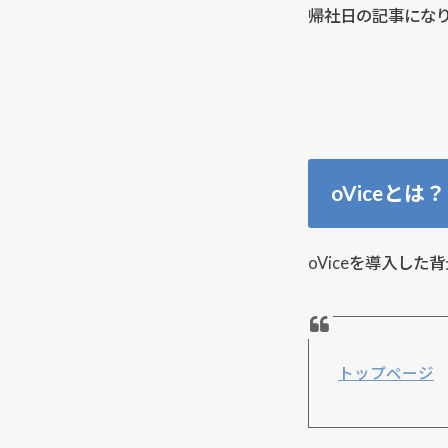
帰社日の記事にな
oViceとは？
oViceを導入し
トップページ