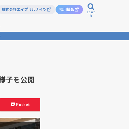
株式会社エイプリルナイツ
採用情報
searc
h
記
）
ルフール
日の様子を公開
】
Pocket