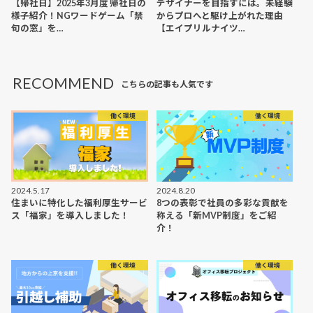
【帰社日】2025年3月度 帰社日の
デザイナーを目指すには。未経験
様子紹介！NGワードゲーム「禁
からプロへと駆け上がれた理由
句の窓」を…
【エイプリルナイツ…
RECOMMEND
こちらの記事も人気です
働く環境
働く環境
2024.5.17
2024.8.20
住まいに特化した福利厚生サービ
8つの表彰で社員の多彩な貢献を
ス「福家」を導入しました！
称える「新MVP制度」をご紹
介！
働く環境
働く環境