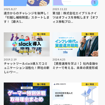
2025.8.27
2023.11.22
遠方からのチャレンジを後押し！
第1話｜株式会社エイプリルナイ
「引越し補助制度」スタートしま
ツはオフィスを移転します【オフ
す！【最大1…
ィス移転プロ…
働く環境
働く環境
2019.2.19
2024.4.25
チャットツールslack導入でコミ
【資産運用を学ぶ！】社内金融セ
ュニケーション活性化！弊社の新
ミナーで考える、未来の資産形成
しいワー…
働く環境
働く環境