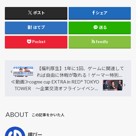
ポスト
シェア
はてブ
送る
Pocket
feedly
【福利厚生】1年に1回、ゲームに関連して
れば自由に休暇が取れる！ゲーマー特別休
≪動画≫cogme cup EXTRA in RED° TOKYO
暇を導入してから1年経ちました。【振り返
TOWER ～企業交流オフラインイベント
り】
の裏側～
ABOUT
この記事をかいた人
横ぴー