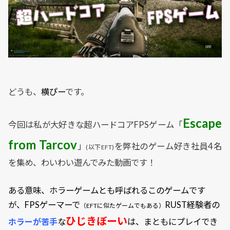
どうも、
横ぴー
です。
Escape
今回は私が大好きな超ハードコアFPSゲーム「
from Tarcov
」
を弊社のゲーム好き社員4名
(以下EFT)
を集め、わいわい遊んでみた動画です！
ある意味、ホラーゲームとも呼ばれるこのゲームです
が、FPSゲーマーで
RUST経験者の
（EFTに似たゲームでもある）
ひじきぼーい
ホラーが苦手
な
は、まともにプレイでき