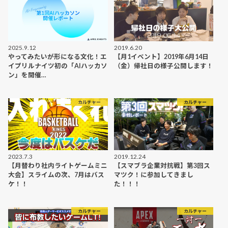
2025.9.12
2019.6.20
やってみたいが形になる文化！エ
【月1イベント】2019年6月14日
イプリルナイツ初の「AIハッカソ
（金）帰社日の様子公開します！
ン」を開催…
カルチャー
カルチャー
2023.7.3
2019.12.24
【月替わり社内ライトゲームミニ
【スマブラ企業対抗戦】第3回ス
大会】スライムの次、7月はバス
マツク！に参加してきまし
ケ！！
た！！！
カルチャー
カルチャー