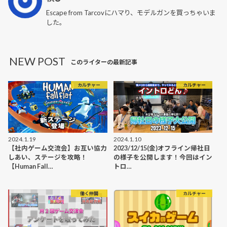
Escape from Tarcovにハマり、モデルガンを買っちゃいま
した。
NEW POST
このライターの最新記事
カルチャー
カルチャー
2024.1.19
2024.1.10
【社内ゲーム交流会】お互い協力
2023/12/15(金)オフライン帰社日
しあい、ステージを攻略！
の様子を公開します！今回はイン
【Human Fall…
トロ…
働く仲間
カルチャー