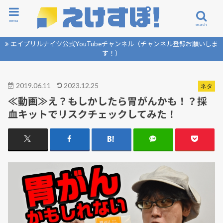
menu
search
エイプリルナイツ公式YouTubeチャンネル（チャンネル登録お願いしま
す！）
2019.06.11
2023.12.25
ネタ
≪動画≫え？もしかしたら胃がんかも！？採
血キットでリスクチェックしてみた！