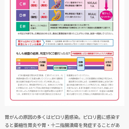
胃がんの原因の多くはピロリ菌感染。ピロリ菌に感染す
ると萎縮性胃炎や胃・十二指腸潰瘍を発症することがあ