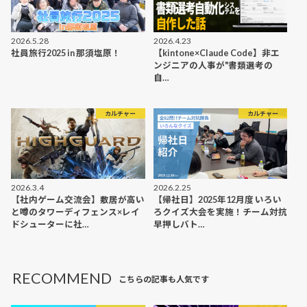
2026.5.28
2026.4.23
社員旅行2025 in 那須塩原！
【kintone×Claude Code】非エ
ンジニアの人事が"書類選考の
自…
カルチャー
カルチャー
2026.3.4
2026.2.25
【社内ゲーム交流会】敷居が高い
【帰社日】2025年12月度 いろい
と噂のタワーディフェンス×レイ
ろクイズ大会を実施！チーム対抗
ドシューターに社…
早押しバト…
RECOMMEND
こちらの記事も人気です