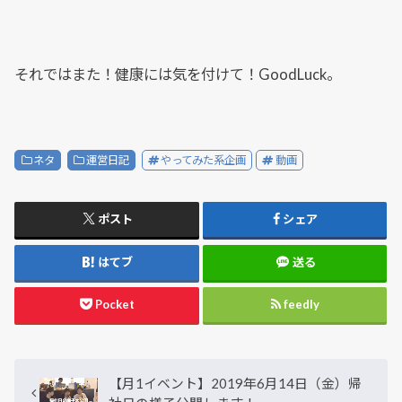
それではまた！健康には気を付けて！GoodLuck。
ネタ
運営日記
やってみた系企画
動画
ポスト
シェア
はてブ
送る
Pocket
feedly
【月1イベント】2019年6月14日（金）帰