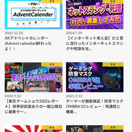
ネタ
ネタ
2022.12.26
2024.7.29
AKアドベントカレンダー
【インターネット老人会】ひと昔
(Advent calendar)終わった
に流行ったインターネットスラン
よ！！
グや死語を社…
ネタ
ネタ
2022.9.22
2025.3.13
【東京ゲームショウ2022レポー
ゲーマーが徹底検証！防音マスク
ト】世界初試遊ありの一般公開日
OMBRA V2 レビュー：快適性と
に最新ゲー…
機能…
ネタ
ネタ