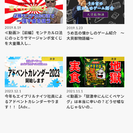
2019.8.19
2019.1.23
≪動画≫【前編】モンテカルロ法
うめ吉の懐かしのゲーム紹介 〜
にのっとりサマージャンボ宝くじ
大貝獣物語編〜
を大量購入し…
ネタ
ネタ
2023.12.1
2021.11.1
今年もエイプリルナイツ社員によ
≪動画≫「獄激辛にんにくペヤン
るアドベントカレンダーやりま
グ」は本当に辛いの？どうせ嘘な
す！！【Adv…
んじゃないの…