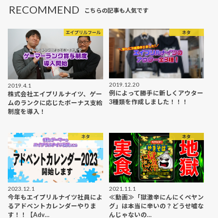
RECOMMEND
こちらの記事も人気です
エイプリルフール
ネタ
2019.12.20
2019.4.1
例によって勝手に新しくアウター
株式会社エイプリルナイツ、ゲー
3種類を作成しました！！！
ムのランクに応じたボーナス支給
制度を導入！
ネタ
ネタ
2023.12.1
2021.11.1
今年もエイプリルナイツ社員によ
≪動画≫「獄激辛にんにくペヤン
るアドベントカレンダーやりま
グ」は本当に辛いの？どうせ嘘な
す！！【Adv…
んじゃないの…