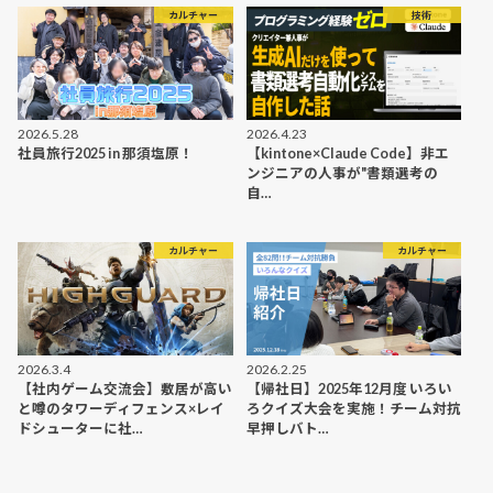
カルチャー
技術
2026.5.28
2026.4.23
社員旅行2025 in 那須塩原！
【kintone×Claude Code】非エ
ンジニアの人事が"書類選考の
自…
カルチャー
カルチャー
2026.3.4
2026.2.25
【社内ゲーム交流会】敷居が高い
【帰社日】2025年12月度 いろい
と噂のタワーディフェンス×レイ
ろクイズ大会を実施！チーム対抗
ドシューターに社…
早押しバト…