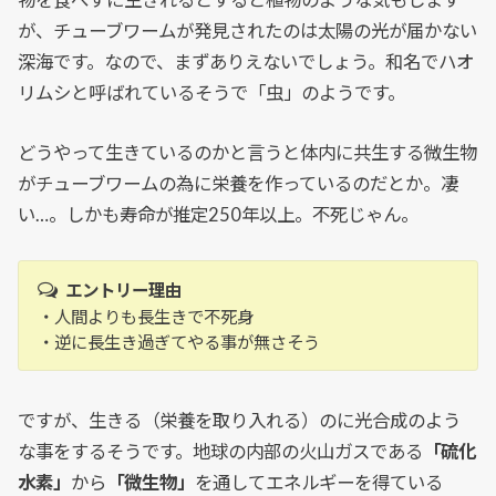
物を食べずに生きれるとすると植物のような気もします
が、チューブワームが発見されたのは太陽の光が届かない
深海です。なので、まずありえないでしょう。和名でハオ
リムシと呼ばれているそうで「虫」のようです。
どうやって生きているのかと言うと体内に共生する微生物
がチューブワームの為に栄養を作っているのだとか。凄
い…。しかも寿命が推定250年以上。不死じゃん。
エントリー理由
・人間よりも長生きで不死身
・逆に長生き過ぎてやる事が無さそう
ですが、生きる（栄養を取り入れる）のに光合成のよう
な事をするそうです。地球の内部の火山ガスである
「硫化
水素」
から
「微生
物」
を通してエネルギーを得ている