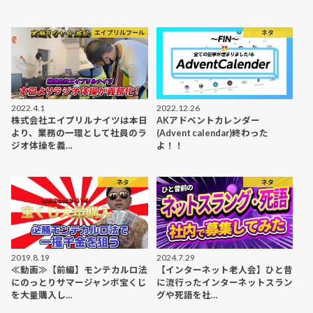
エイプリルフール
ネタ
2022.4.1
2022.12.26
株式会社エイプリルナイツは本日
AKアドベントカレンダー
より、業務の一環として社員のラ
(Advent calendar)終わった
ジオ体操を義…
よ！！
ネタ
ネタ
2019.8.19
2024.7.29
≪動画≫【前編】モンテカルロ法
【インターネット老人会】ひと昔
にのっとりサマージャンボ宝くじ
に流行ったインターネットスラン
を大量購入し…
グや死語を社…