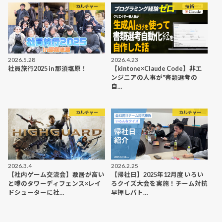
カルチャー
技術
2026.5.28
2026.4.23
社員旅行2025 in 那須塩原！
【kintone×Claude Code】非エ
ンジニアの人事が"書類選考の
自…
カルチャー
カルチャー
2026.3.4
2026.2.25
【社内ゲーム交流会】敷居が高い
【帰社日】2025年12月度 いろい
と噂のタワーディフェンス×レイ
ろクイズ大会を実施！チーム対抗
ドシューターに社…
早押しバト…