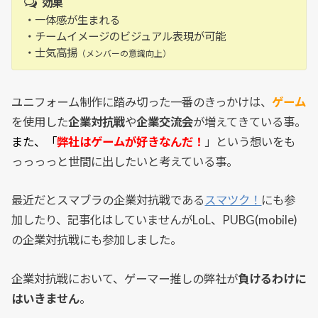
効果
・一体感が生まれる
・チームイメージのビジュアル表現が可能
・士気高揚
（メンバーの意識向上）
ユニフォーム制作に踏み切った一番のきっかけは、
ゲーム
を使用した
企業対抗戦
や
企業交流会
が増えてきている事。
また、「
弊社はゲームが好きなんだ！
」という想いをも
っっっっと世間に出したいと考えている事。
最近だとスマブラの企業対抗戦である
スマツク！
にも参
加したり、記事化はしていませんがLoL、PUBG(mobile)
の企業対抗戦にも参加しました。
企業対抗戦において、ゲーマー推しの弊社が
負けるわけに
はいきません
。