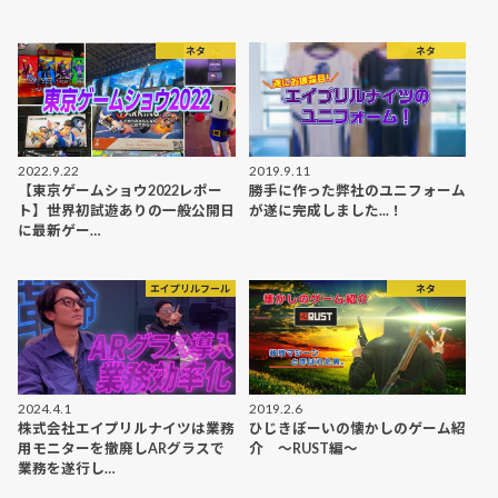
ネタ
ネタ
2022.9.22
2019.9.11
【東京ゲームショウ2022レポー
勝手に作った弊社のユニフォーム
ト】世界初試遊ありの一般公開日
が遂に完成しました...！
に最新ゲー…
エイプリルフール
ネタ
2024.4.1
2019.2.6
株式会社エイプリルナイツは業務
ひじきぼーいの懐かしのゲーム紹
用モニターを撤廃しARグラスで
介 ～RUST編～
業務を遂行し…