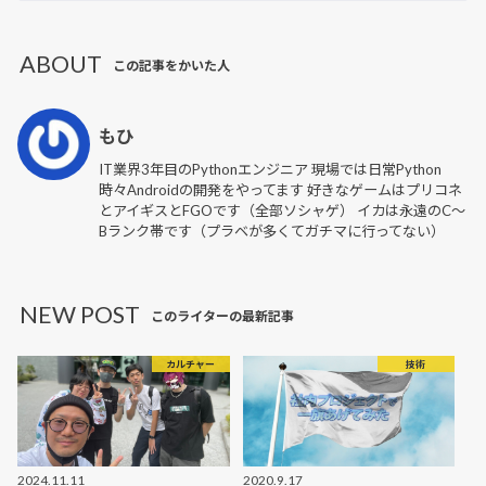
ABOUT
この記事をかいた人
もひ
IT業界3年目のPythonエンジニア 現場では日常Python
時々Androidの開発をやってます 好きなゲームはプリコネ
とアイギスとFGOです（全部ソシャゲ） イカは永遠のC〜
Bランク帯です（プラベが多くてガチマに行ってない）
NEW POST
このライターの最新記事
カルチャー
技術
2024.11.11
2020.9.17