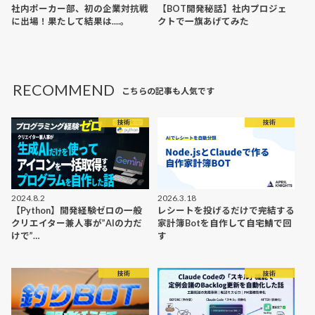
社内ポーカー部、初の企業対抗戦
【BOT開発秘話】社内プロジェ
に出場！果たして結果は....。
クトで一旗あげてみた
RECOMMEND
こちらの記事も人気です
技術
技術
2024.8.2
2026.3.18
【Python】開発経験ゼロの一般
レシートを投げるだけで完結する
クリエイター兼人事が”AIの力だ
家計簿Botを自作して自宅鯖で回
けで”…
す
技術
技術