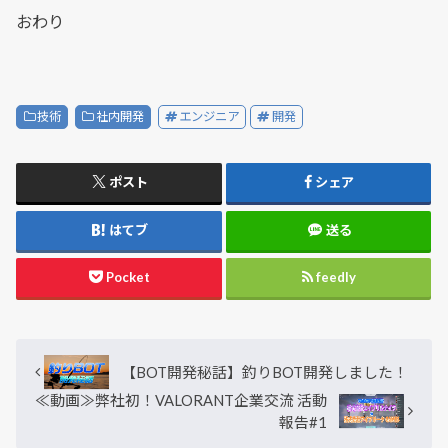
おわり
技術
社内開発
エンジニア
開発
ポスト
シェア
はてブ
送る
Pocket
feedly
【BOT開発秘話】釣りBOT開発しました！
≪動画≫弊社初！VALORANT企業交流 活動
報告#1