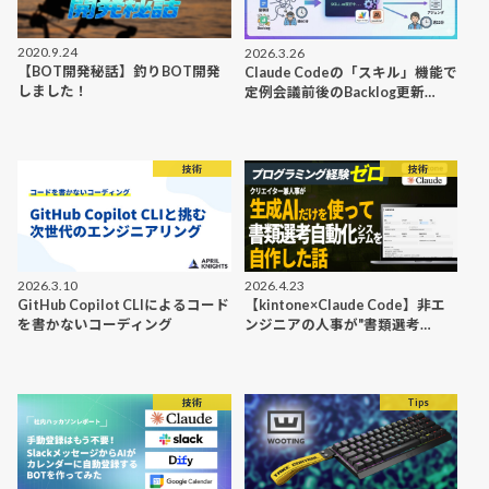
2020.9.24
2026.3.26
【BOT開発秘話】釣りBOT開発
Claude Codeの「スキル」機能で
しました！
定例会議前後のBacklog更新…
技術
技術
2026.3.10
2026.4.23
GitHub Copilot CLIによるコード
【kintone×Claude Code】非エ
を書かないコーディング
ンジニアの人事が"書類選考…
技術
Tips